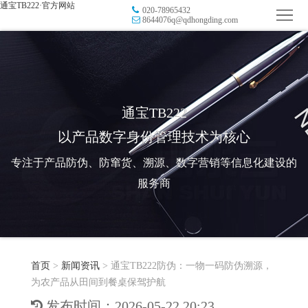
通宝TB222·官方网站
020-78965432
首
8644076q@qdhongding.com
页
品
牌
防
防
窜
RFID
通宝TB222
以产品数字身份管理技术为核心
伪
溯
电
专注于产品防伪、防窜货、溯源、数字营销等信息化建设的
源
子
数
服务商
标
字
智
签
营
慧
行
系
首页
>
新闻资讯
>
通宝TB222防伪：一物一码防伪溯源，
销
智
业
关
为农产品从田间到餐桌保驾护航
统
能
应
于
新
发布时间：2026-05-22 20:23