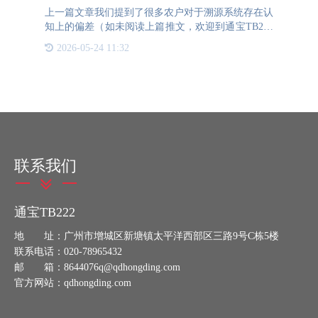
上一篇文章我们提到了很多农户对于溯源系统存在认
知上的偏差（如未阅读上篇推文，欢迎到通宝TB222
防伪官网2024年8月21日文章进行阅读了解~）那么
2026-05-24 11:32
该如何让消费者在琳琅满目的农产品货架前，在选择
和犹豫纠结
联系我们
通宝TB222
地 址：广州市增城区新塘镇太平洋西部区三路9号C栋5楼
联系电话：020-78965432
邮 箱：8644076q@qdhongding.com
官方网站：qdhongding.com