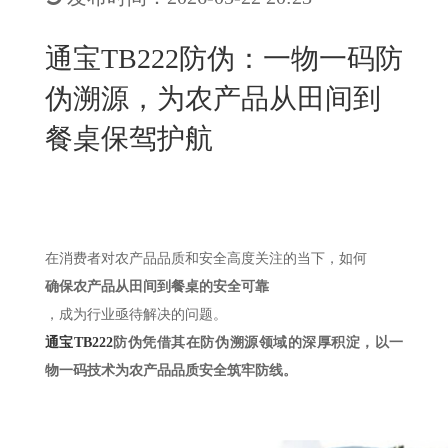
New
用
我
闻
日
通宝TB222防伪：一物一码防
们
资
文
伪溯源，为农产品从田间到
讯
版
餐桌保驾护航
在消费者对农产品品质和安全高度关注的当下，如何
确保农产品从田间到餐桌的安全可靠
，成为行业亟待解决的问题。
通宝TB222
防伪凭借其在防伪溯源领域的深厚积淀，以一
物一码技术为农产品品质安全筑牢防线。