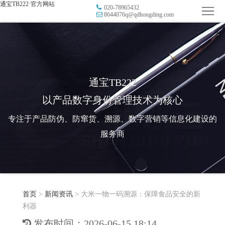
通宝TB222·官方网站
020-78965432
首
8644076q@qdhongding.com
页
品
牌
防
防
窜
RFID
通宝TB222
以产品数字身份管理技术为核心
伪
溯
电
专注于产品防伪、防窜货、溯源、数字营销等信息化建设的
源
子
数
服务商
标
字
智
签
营
慧
行
系
首页
>
新闻资讯
>
大米一物一码溯源：保障食品安全的新
销
智
业
关
利器
统
能
应
于
新
发布时间：2026-06-15 18:14