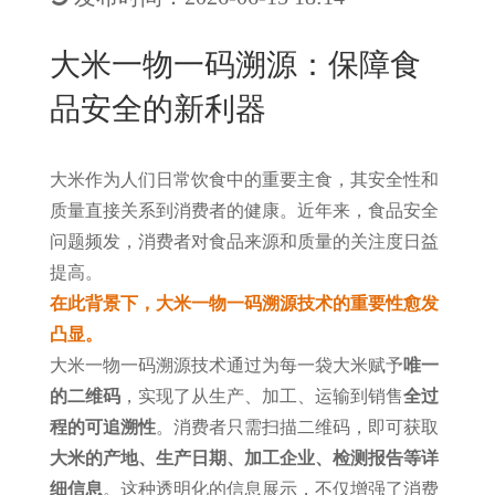
New
用
我
闻
日
大米一物一码溯源：保障食
们
资
文
品安全的新利器
讯
版
大米作为人们日常饮食中的重要主食，其安全性和
质量直接关系到消费者的健康。近年来，食品安全
问题频发，消费者对食品来源和质量的关注度日益
提高。
在此背景下，大米一物一码溯源技术的重要性愈发
凸显。
大米一物一码溯源技术通过为每一袋大米赋予
唯一
的二维码
，实现了从生产、加工、运输到销售
全过
程的可追溯性
。消费者只需扫描二维码，即可获取
大米的产地、生产日期、加工企业、检测报告等详
细信息
。这种透明化的信息展示，不仅增强了消费