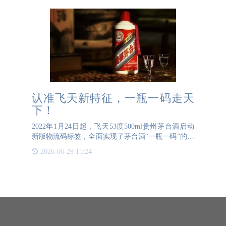
认准飞天新特征，一瓶一码走天
下！
2022年1月24日起，飞天53度500ml贵州茅台酒启动
新版物流码标签，全面实现了茅台酒“一瓶一码”的物
流溯源需求。新版物流码标签具有以下几个新特征，
2026-06-29 15:24
茅粉们要看好哦~一、飞天茅台酒外箱上物流码数字
已