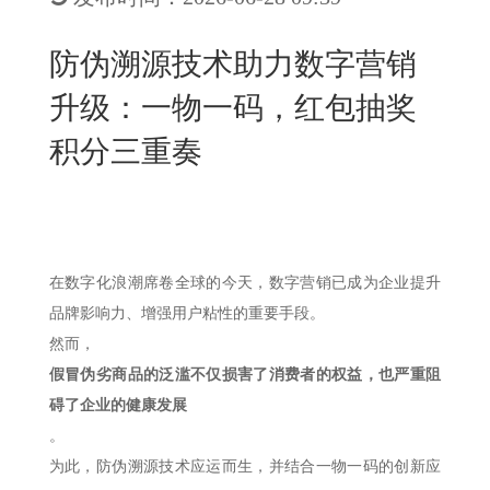
New
用
我
闻
日
防伪溯源技术助力数字营销
们
资
文
升级：一物一码，红包抽奖
讯
版
积分三重奏
在数字化浪潮席卷全球的今天，数字营销已成为企业提升
品牌影响力、增强用户粘性的重要手段。
然而，
假冒伪劣商品的泛滥不仅损害了消费者的权益，也严重阻
碍了企业的健康发展
。
为此，防伪溯源技术应运而生，并结合一物一码的创新应