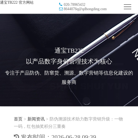
通宝TB222·官方网站
020-78965432
首
8644076q@qdhongding.com
页
品
牌
防
防
窜
RFID
通宝TB222
以产品数字身份管理技术为核心
伪
溯
电
专注于产品防伪、防窜货、溯源、数字营销等信息化建设的
源
子
数
服务商
标
字
智
签
营
慧
行
系
首页
>
新闻资讯
>
防伪溯源技术助力数字营销升级：一物
销
智
业
关
一码，红包抽奖积分三重奏
统
能
应
于
新
发布时间：2026-06-28 09:39