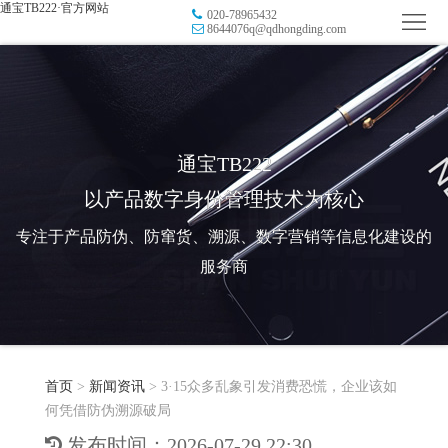
通宝TB222·官方网站
020-78965432
首
8644076q@qdhongding.com
页
品
牌
防
防
窜
RFID
通宝TB222
以产品数字身份管理技术为核心
伪
溯
电
专注于产品防伪、防窜货、溯源、数字营销等信息化建设的
源
子
数
服务商
标
字
智
签
营
慧
行
系
首页
>
新闻资讯
>
3·15众多乱象引发消费恐慌，企业该如
销
智
业
关
何凭借防伪溯源破局
统
能
应
于
新
发布时间：2026-07-29 22:30