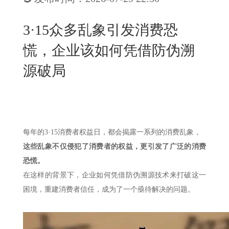
New
用
我
闻
日
3·15众多乱象引发消费恐
们
资
文
慌，企业该如何凭借防伪溯
讯
版
源破局
每年的
3·15消费者权益日，都会揭露一系列的消费乱象，
这些乱象不仅侵犯了消费者的权益，更引发了广泛的消费
恐慌。
在这样的背景下，企业如何凭借防伪溯源技术来打破这一
困境，重建消费者信任，成为了一个亟待解决的问题。