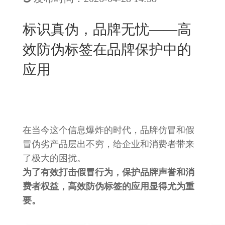
New
用
我
闻
日
标识真伪，品牌无忧——高
们
资
文
效防伪标签在品牌保护中的
讯
版
应用
在当今这个信息爆炸的时代，品牌仿冒和假
冒伪劣产品层出不穷，给企业和消费者带来
了极大的困扰。
为了有效打击假冒行为，保护品牌声誉和消
费者权益，高效防伪标签的应用显得尤为重
要。