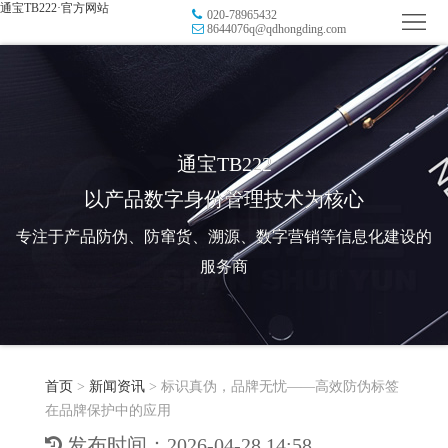
通宝TB222·官方网站
020-78965432
首
8644076q@qdhongding.com
页
品
牌
防
防
窜
RFID
通宝TB222
以产品数字身份管理技术为核心
伪
溯
电
专注于产品防伪、防窜货、溯源、数字营销等信息化建设的
源
子
数
服务商
标
字
智
签
营
慧
行
系
首页
>
新闻资讯
>
标识真伪，品牌无忧——高效防伪标签
销
智
业
关
在品牌保护中的应用
统
能
应
于
新
发布时间：2026-04-28 14:58