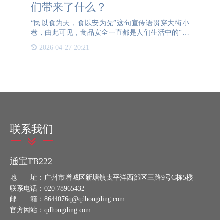
们带来了什么？
“民以食为天，食以安为先”这句宣传语贯穿大街小
巷，由此可见，食品安全一直都是人们生活中的“重
心“。在食品安全问题的背景下，建立食品质量溯源
2026-04-27 20:21
系统，显然是加强安全管理和恢复公众信心的解决方
案。防伪溯源系统
联系我们
通宝TB222
地 址：广州市增城区新塘镇太平洋西部区三路9号C栋5楼
联系电话：020-78965432
邮 箱：8644076q@qdhongding.com
官方网站：qdhongding.com