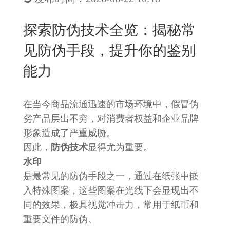
New
用
我
闻
日
探索防伪技术全览：揭秘常
们
资
文
见防伪手段，提升你的鉴别
讯
版
能力
在当今商品流通迅速的市场环境中，假冒伪
劣产品层出不穷，对消费者权益和企业品牌
形象造成了严重威胁。
因此，
防伪技术
显得尤为重要。
水印
是最常见的防伪手段之一，通过在纸张中嵌
入特殊图案，这些图案在光线下会显现出不
同的效果，极具视觉冲击力，常用于纸币和
重要文件的防伪。