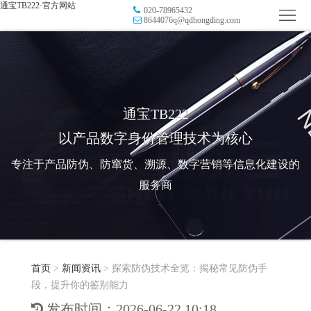
通宝TB222·官方网站
020-78965432
首
8644076q@qdhongding.com
页
品
牌
防
防
窜
RFID
通宝TB222
以产品数字身份管理技术为核心
伪
溯
电
专注于产品防伪、防窜货、溯源、数字营销等信息化建设的
源
子
数
服务商
标
字
智
签
营
慧
行
系
首页
>
新闻资讯
>
探索防伪技术全览：揭秘常见防伪手
销
智
业
关
段，提升你的鉴别能力
统
能
应
于
新
发布时间：2026-06-22 10:18