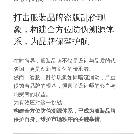
New
用
我
闻
日
打击服装品牌盗版乱价现
们
资
文
象，构建全方位防伪溯源体
讯
版
系，为品牌保驾护航
在时尚界，服装品牌不仅是设计与品质的代
名词，更是创新与文化的传承者。
然而，盗版与乱价现象如同暗流涌动，严重
侵蚀着品牌的根基，损害了设计师的心血与
消费者的权益。
为有效应对这一挑战，
构建全方位防伪溯源体系，已成为服装品牌
保护自身、维护市场秩序的关键举措。