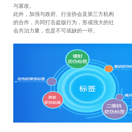
与篡改。
此外，加强与政府、行业协会及第三方机构
的合作，共同打击盗版行为，形成强大的社
会共治力量，也是不可或缺的一环。