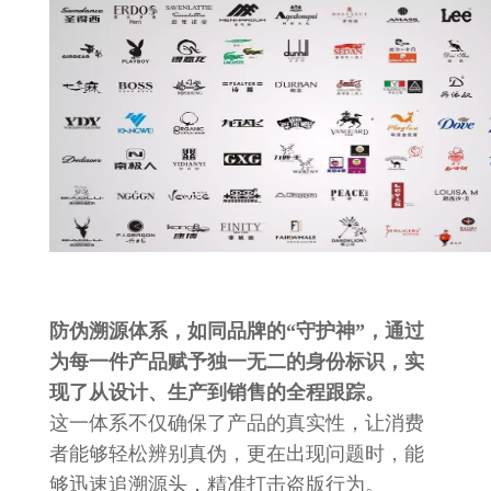
防伪溯源体系，如同品牌的“守护神”，通过
为每一件产品赋予独一无二的身份标识，实
现了从设计、生产到销售的全程跟踪。
这一体系不仅确保了产品的真实性，让消费
者能够轻松辨别真伪，更在出现问题时，能
够迅速追溯源头，精准打击盗版行为。