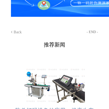
Back
- END -
推荐新闻