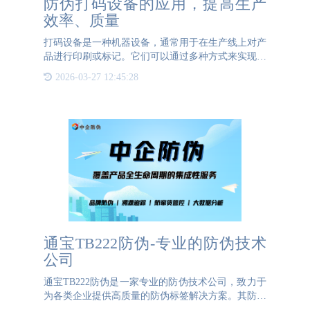
防伪打码设备的应用，提高生产
效率、质量
打码设备是一种机器设备，通常用于在生产线上对产
品进行印刷或标记。它们可以通过多种方式来实现这
一目的，例如喷墨、激光、热转印等技术。以下是围
2026-03-27 12:45:28
绕打码设备的优势和特点的详细介绍。提高生产效率
打码设备可以快速
通宝TB222防伪-专业的防伪技术
公司
通宝TB222防伪是一家专业的防伪技术公司，致力于
为各类企业提供高质量的防伪标签解决方案。其防伪
标签具有多重防护功能，能够有效防止假冒伪劣产品