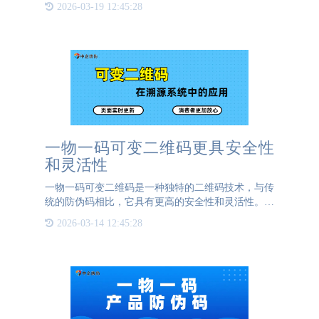
2026-03-19 12:45:28
的流通，保护企业的品牌价值和消费者的合法权益。
通宝TB222防伪的
一物一码可变二维码更具安全性
和灵活性
一物一码可变二维码是一种独特的二维码技术，与传
统的防伪码相比，它具有更高的安全性和灵活性。这
种二维码不仅能够提供基本的扫码功能，还能实现实
2026-03-14 12:45:28
时更新扫码页面，从而增强防伪效果。具体来说，一
物一码二维码在生