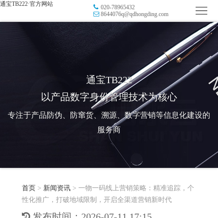
通宝TB222·官方网站
020-78965432
首
8644076q@qdhongding.com
页
品
牌
防
防
窜
RFID
通宝TB222
以产品数字身份管理技术为核心
伪
溯
电
专注于产品防伪、防窜货、溯源、数字营销等信息化建设的
源
子
数
服务商
标
字
智
签
营
慧
行
系
首页
>
新闻资讯
>
一物一码线上营销策略：精准追踪，个
销
智
业
关
性化推广，打破地域限制，开启全渠道营销新时代
统
能
应
于
新
发布时间：2026-07-11 17:15