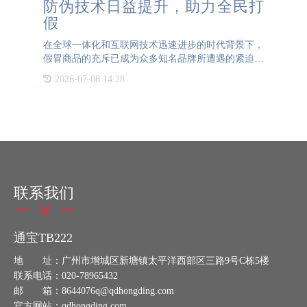
防伪技术日益提升，助力全民打
假
在全球一体化和互联网技术迅速进步的时代背景下，
假冒商品的充斥已成为众多知名品牌所遭遇的紧迫问
题。这些冒牌产品不仅抢占了正品的市场空间，更关
2026-07-08 14:28
键的是，它们对品牌的名誉造成了深深的伤害，并剥
夺了消费者应得的
联系我们
通宝TB222
地 址：广州市增城区新塘镇太平洋西部区三路9号C栋5楼
联系电话：020-78965432
邮 箱：8644076q@qdhongding.com
官方网站：qdhongding.com