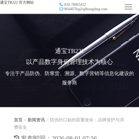
通宝TB222·官方网站
020-78965432
首
8644076q@qdhongding.com
页
品
牌
防
防
窜
RFID
通宝TB222
以产品数字身份管理技术为核心
伪
溯
电
专注于产品防伪、防窜货、溯源、数字营销等信息化建设的
源
子
数
服务商
标
字
智
签
营
慧
行
系
首页
>
新闻资讯
>
防伪封口贴的双重使命：品牌保护与消
销
智
业
关
费安全
统
能
应
于
新
发布时间：2026-08-01 07:56