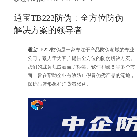
New
用
我
闻
日
通宝TB222防伪：全方位防伪
们
资
文
解决方案的领导者
讯
版
通宝TB222
防伪是一家专注于产品防伪领域的专业
公司，致力于为客户提供全方位的防伪解决方案。
我们的业务范围涵盖了标签、软件和设备等多个方
面，旨在帮助企业有效防止假冒伪劣产品的流通，
保护品牌形象和消费者权益。