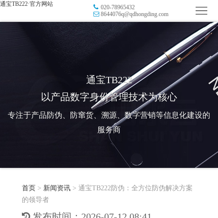
通宝TB222·官方网站
020-78965432
首
8644076q@qdhongding.com
页
品
牌
防
防
窜
RFID
通宝TB222
以产品数字身份管理技术为核心
伪
溯
电
专注于产品防伪、防窜货、溯源、数字营销等信息化建设的
源
子
数
服务商
标
字
智
签
营
慧
行
系
首页
>
新闻资讯
>
通宝TB222防伪：全方位防伪解决方案
销
智
业
关
的领导者
统
能
应
于
新
发布时间：2026-07-12 08:41