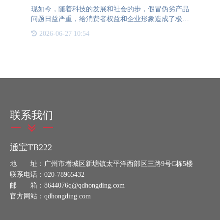
现如今，随着科技的发展和社会的步，假冒伪劣产品
问题日益严重，给消费者权益和企业形象造成了极大
的损害。为了保障消费者的合法权益，维护市场经济
2026-06-27 10:54
的正常秩序，防伪行业应运而生。防伪验证作为防伪
行业的核心技术，
联系我们
通宝TB222
地 址：广州市增城区新塘镇太平洋西部区三路9号C栋5楼
联系电话：020-78965432
邮 箱：8644076q@qdhongding.com
官方网站：qdhongding.com