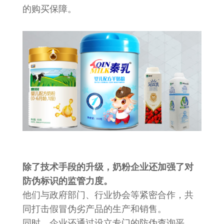
的购买保障。
除了技术手段的升级，奶粉企业还加强了对
防伪标识的监管力度。
他们与政府部门、行业协会等紧密合作，共
同打击假冒伪劣产品的生产和销售。
同时，企业还通过设立专门的防伪查询平