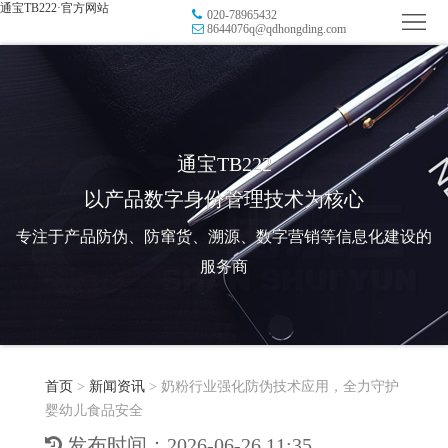
通宝TB222·官方网站
020-78965432
首
8644076q@qdhongding.com
页
品
牌
防
防
窜
RFID
通宝TB222
以产品数字身份管理技术为核心
伪
溯
电
专注于产品防伪、防窜货、溯源、数字营销等信息化建设的
源
子
数
服务商
标
字
智
签
营
慧
行
系
首页
>
新闻资讯
>
奶粉行业强化防伪技术应用，全力守护
销
智
业
关
婴幼儿食品安全
统
能
应
于
新
发布时间：2026-06-26 11:35