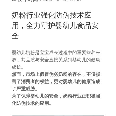
New
用
我
闻
日
奶粉行业强化防伪技术应
们
资
文
用，全力守护婴幼儿食品安
讯
版
全
婴幼儿奶粉是宝宝成长过程中的重要营养来
源，其品质与安全直接关系到婴幼儿的健康
成长。
然而，市场上假冒伪劣奶粉的存在，不仅损
害了消费者的权益，更对婴幼儿的健康造成
了严重威胁。
为了保障婴幼儿的安全，奶粉行业正积极强
化防伪技术的应用。