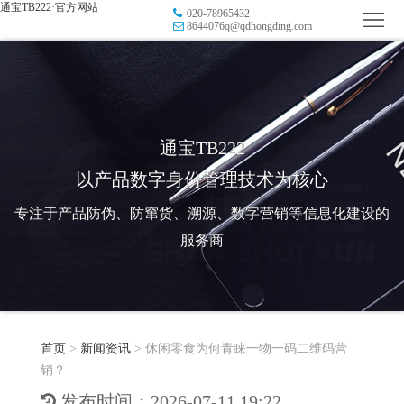
通宝TB222·官方网站
020-78965432
首
8644076q@qdhongding.com
页
品
牌
防
防
窜
RFID
通宝TB222
以产品数字身份管理技术为核心
伪
溯
电
专注于产品防伪、防窜货、溯源、数字营销等信息化建设的
源
子
数
服务商
标
字
智
签
营
慧
行
系
首页
>
新闻资讯
>
休闲零食为何青睐一物一码二维码营
销
智
业
关
销？
统
能
应
于
新
发布时间：2026-07-11 19:22