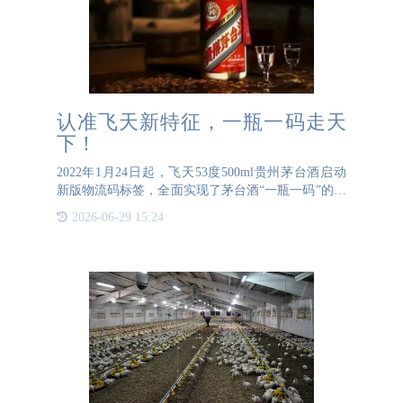
认准飞天新特征，一瓶一码走天
下！
2022年1月24日起，飞天53度500ml贵州茅台酒启动
新版物流码标签，全面实现了茅台酒“一瓶一码”的物
流溯源需求。新版物流码标签具有以下几个新特征，
2026-06-29 15:24
茅粉们要看好哦~一、飞天茅台酒外箱上物流码数字
已