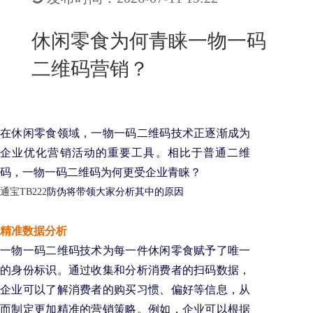
New
用
我
闻
日
休闲零食为何青睐一物一码
们
资
文
二维码营销？
讯
版
在休闲零食领域，一物一码二维码技术正逐渐成为
企业优化营销活动的重要工具。相比于普通二维
码，一物一码二维码为何更受企业青睐？
通宝TB222
防伪将带领大家分析其中的原因
精准数据分析
一物一码二维码技术为每一件休闲零食赋予了唯一
的身份标识。通过收集和分析消费者的扫码数据，
企业可以了解消费者的购买习惯、偏好等信息，从
而制定更加精准的营销策略。例如，企业可以根据