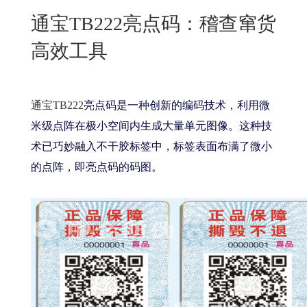
New
通宝TB222亮点码：稽查窜货
用
我
闻
日
高效工具
们
资
文
讯
版
通宝TB222
亮点码是一种创新的编码技术，利用微
米级点阵在极小空间内生成大量单元图像。这种技
术已巧妙融入不干胶标签中，标签表面布满了微小
的点阵，即亮点码的码图。