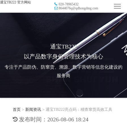
通宝TB222·官方网站
020-78965432
首
8644076q@qdhongding.com
页
品
牌
防
防
窜
RFID
通宝TB222
以产品数字身份管理技术为核心
伪
溯
电
专注于产品防伪、防窜货、溯源、数字营销等信息化建设的
源
子
数
服务商
标
字
智
签
营
慧
行
系
首页
>
新闻资讯
>
通宝TB222亮点码：稽查窜货高效工具
销
智
业
关
发布时间：2026-08-06 18:24
统
能
应
于
新