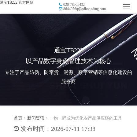
通宝TB222·官方网站
020-78965432
首
8644076q@qdhongding.com
页
品
牌
防
防
窜
RFID
通宝TB222
以产品数字身份管理技术为核心
伪
溯
电
专注于产品防伪、防窜货、溯源、数字营销等信息化建设的
源
子
数
服务商
标
字
智
签
营
慧
行
系
首页
>
新闻资讯
>
一物一码成为优化农产品供应链的工具
销
智
业
关
发布时间：2026-07-11 17:38
统
能
应
于
新