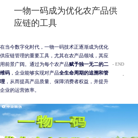
New
一物一码成为优化农产品供
用
我
闻
日
应链的工具
们
资
文
讯
版
在当今数字化时代，一物一码技术正逐渐成为优化
供应链管理的重要工具，尤其在农产品领域，其应
用前景广阔。通过为每个农产品
赋予独一无二的二
- END
维码
，企业能够实现对产品
全生命周期的追溯和管
-
理
，从而提高产品质量、保障消费者权益，并提升
企业的运营效率。