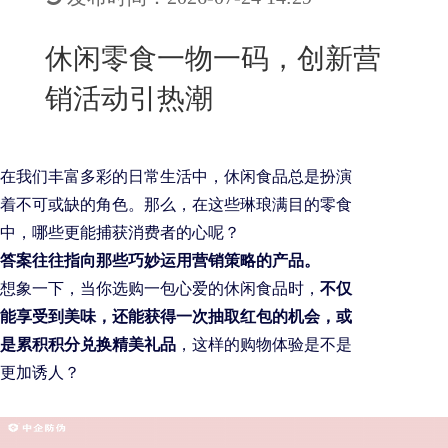
New
用
我
闻
日
休闲零食一物一码，创新营
们
资
文
销活动引热潮
讯
版
在我们丰富多彩的日常生活中，休闲食品总是扮演
着不可或缺的角色。那么，在这些琳琅满目的零食
中，哪些更能捕获消费者的心呢？
答案往往指向那些巧妙运用营销策略的产品。
想象一下，当你选购一包心爱的休闲食品时，
不仅
能享受到美味，还能获得一次抽取红包的机会，或
是累积积分兑换精美礼品
，这样的购物体验是不是
更加诱人？