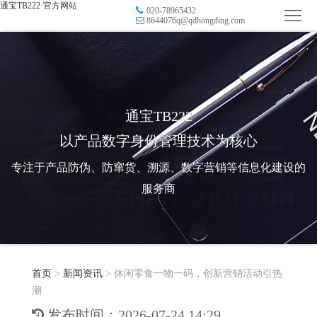
通宝TB222·官方网站
020-78965432
首
8644076q@qdhongding.com
页
品
牌
防
防
窜
RFID
通宝TB222
以产品数字身份管理技术为核心
伪
溯
电
专注于产品防伪、防窜货、溯源、数字营销等信息化建设的
源
子
数
服务商
标
字
智
签
营
慧
行
系
首页
>
新闻资讯
>
休闲零食一物一码，创新营销活动引热
销
智
业
关
潮
统
能
应
于
新
发布时间：2026-07-24 14:29