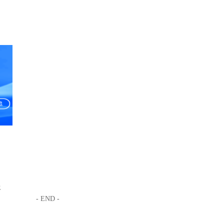
平
- END -