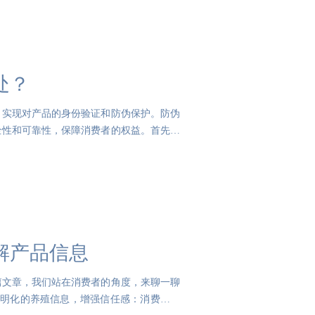
处？
，实现对产品的身份验证和防伪保护。防伪
全性和可靠性，保障消费者的权益。首先，
解产品信息
篇文章，我们站在消费者的角度，来聊一聊
透明化的养殖信息，增强信任感：消费者在