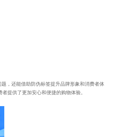
伪问题，还能借助防伪标签提升品牌形象和消费者体
费者提供了更加安心和便捷的购物体验。