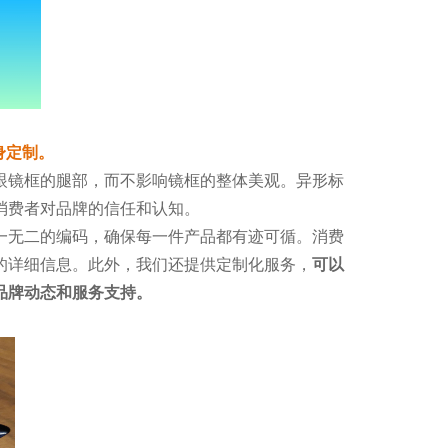
身定制。
眼镜框的腿部，而不影响镜框的整体美观。异形标
消费者对品牌的信任和认知。
一无二的编码，确保每一件产品都有迹可循。消费
的详细信息。此外，我们还提供定制化服务，
可以
品牌动态和服务支持。