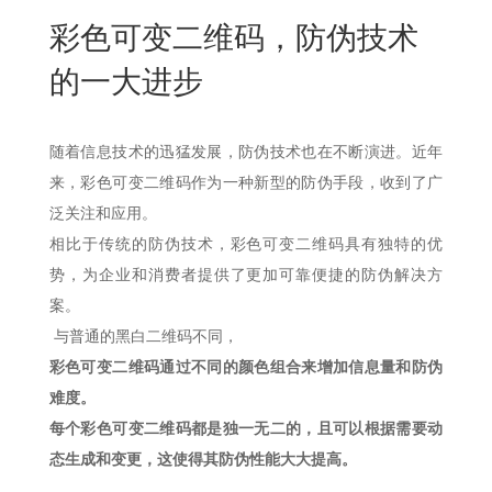
New
彩色可变二维码，防伪技术
用
我
闻
日
的一大进步
们
资
文
讯
版
随着信息技术的迅猛发展，防伪技术也在不断演进。近年
来，彩色可变二维码作为一种新型的防伪手段，收到了广
泛关注和应用。
相比于传统的防伪技术，彩色可变二维码具有独特的优
势，为企业和消费者提供了更加可靠便捷的防伪解决方
案。
与普通的黑白二维码不同，
彩色可变二维码通过不同的颜色组合来增加信息量和防伪
难度。
每个彩色可变二维码都是独一无二的，且可以根据需要动
态生成和变更，这使得其防伪性能大大提高。