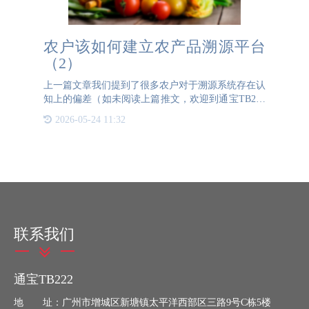
农户该如何建立农产品溯源平台
（2）
上一篇文章我们提到了很多农户对于溯源系统存在认
知上的偏差（如未阅读上篇推文，欢迎到通宝TB222
防伪官网2024年8月21日文章进行阅读了解~）那么
2026-05-24 11:32
该如何让消费者在琳琅满目的农产品货架前，在选择
和犹豫纠结
联系我们
通宝TB222
地 址：广州市增城区新塘镇太平洋西部区三路9号C栋5楼