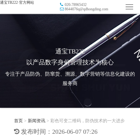
通宝TB222·官方网站
020-78965432
首
8644076q@qdhongding.com
页
品
牌
防
防
窜
RFID
通宝TB222
以产品数字身份管理技术为核心
伪
溯
电
专注于产品防伪、防窜货、溯源、数字营销等信息化建设的
源
子
数
服务商
标
字
智
签
营
慧
行
系
首页
>
新闻资讯
>
彩色可变二维码，防伪技术的一大进步
销
智
业
关
发布时间：2026-06-07 07:26
统
能
应
于
新