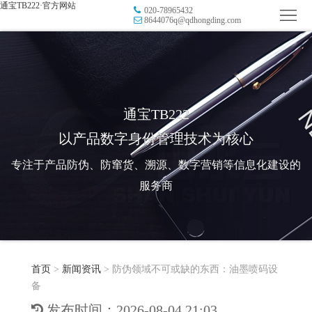
通宝TB222·官方网站
020-78965432
首
8644076q@qdhongding.com
页
品
牌
防
防
窜
RFID
通宝TB222
以产品数字身份管理技术为核心
伪
溯
电
专注于产品防伪、防窜货、溯源、数字营销等信息化建设的
源
子
数
服务商
标
字
智
签
营
慧
行
系
首页
>
新闻资讯
>
防伪领域不可或缺的东西：油墨喷码设
销
智
业
关
备
统
能
应
于
新
发布时间：2026-08-04 21:03