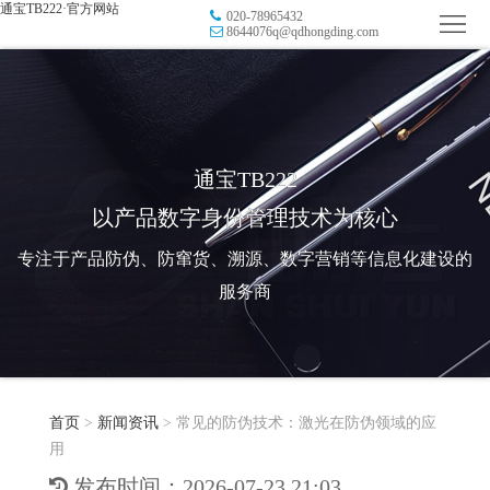
通宝TB222·官方网站
020-78965432
首
8644076q@qdhongding.com
页
品
牌
防
防
窜
RFID
通宝TB222
以产品数字身份管理技术为核心
伪
溯
电
专注于产品防伪、防窜货、溯源、数字营销等信息化建设的
源
子
数
服务商
标
字
智
签
营
慧
行
系
首页
>
新闻资讯
>
常见的防伪技术：激光在防伪领域的应
销
智
业
关
用
统
能
应
于
新
发布时间：2026-07-23 21:03