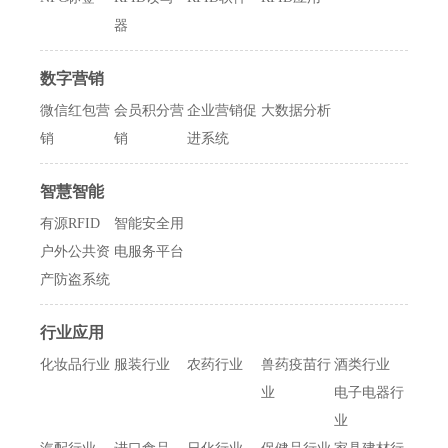
器
们
资
文
讯
数字营销
版
微信红包营
会员积分营
企业营销促
大数据分析
销
销
进系统
智慧智能
有源RFID
智能安全用
户外公共资
电服务平台
产防盗系统
行业应用
化妆品行业
服装行业
农药行业
兽药疫苗行
酒类行业
业
电子电器行
业