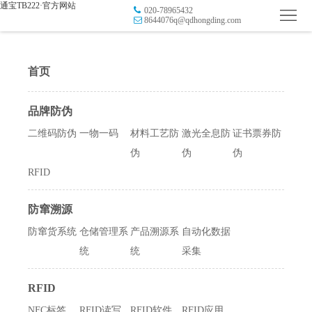
通宝TB222·官方网站
020-78965432
首
8644076q@qdhongding.com
页
品
首页
牌
防
防
品牌防伪
窜
RFID
二维码防伪
一物一码
材料工艺防
激光全息防
证书票券防
伪
溯
数
伪
伪
伪
RFID
源
字
智
营
慧
行
防窜溯源
防窜货系统
仓储管理系
产品溯源系
自动化数据
销
智
业
关
统
统
采集
能
应
于
新
RFID
用
我
闻
日
NFC标签
RFID读写
RFID软件
RFID应用