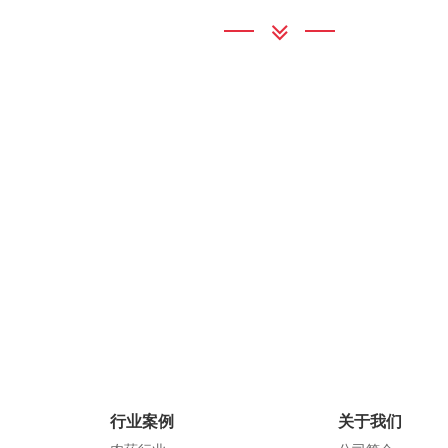
联系我们
正牌产品销量，侵蚀企业利润收
农药管理的安全。
行业产品追溯解决方案给每一件
了难以伪造的唯一的电子标签标
效地避免假冒的行为…
通宝TB222
地 址：广州市增城区新塘镇太平洋
查看详情
查看详情
联系电话：020-78965432
邮 箱：8644076q@qdhongding.c
官方网站：qdhongding.com
行业案例
关于我们
服装行业
农药行业