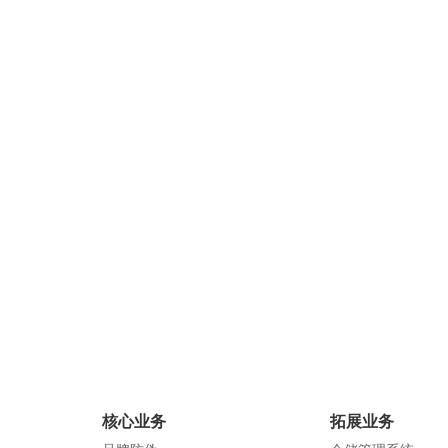
长，相关数据显示：从2007年的1400亿元
售，冲击
到2017年近的4000亿元，我国化妆品的市
益。服装
场规模增长了138%。然而，在繁荣的背
服装赋予
后以及行业暴利的驱使下…
识，可以有
查看详情
核心业务
拓展业务
化妆品行业