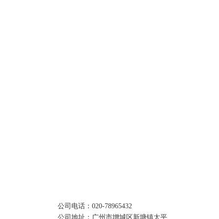
发的食源性公共卫生危机在全球范围内频
繁发生，对人类健康和公共安全造成严重
威胁。而兽药是动物养殖的必需品，直接
关系到动物产品的质量安全。
西部区三路9号C栋5楼
查看详情
om
公司电话：020-78965432
兽药疫苗行业
公司地址：广州市增城区新塘镇太平