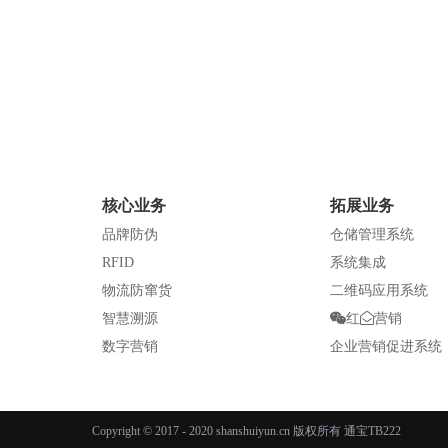
核心业务
拓展业务
化妆品行业
品牌防伪
仓储管理系统
RFID
系统集成
物流防窜货
二维码应用系统
智慧溯源
红
营销
数字营销
企业营销促进系统
Copyright © 2017 - 2020
shanshuiyun.cn
版权所有 通宝TB222