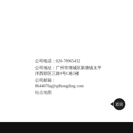
公司电话：020-78965432
兽药疫苗行业
公司地址：广州市增城区新塘镇太平
洋西部区三路9号C栋5楼
公司邮箱：
8644076q@qdhongding.com
站点地图