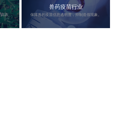
兽药疫苗行业
实现农药信息互联互通、追根溯源、提高农药管理的安全。
保障兽药疫苗信息透明度，抑制造假现象。
溯源、提高
近年来，由畜禽(如牛、猪、鸡)等动物引
发的食源性公共卫生危机在全球范围内频
繁发生，对人类健康和公共安全造成严重
威胁。而兽药是动物养殖的必需品，直接
关系到动物产品的质量安全。
西部区三路9号C栋5楼
查看详情
om