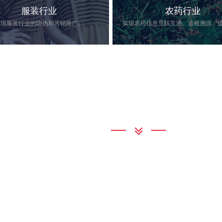
服装行业
农药行业
实现服装行业的防伪和营销推广。
竞争日益激烈，假冒产品低价销
实现农药信息互联互通、追根
联系我们
正牌产品销量，侵蚀企业利润收
农药管理的安全。
行业产品追溯解决方案给每一件
了难以伪造的唯一的电子标签标
效地避免假冒的行为…
通宝TB222
地 址：广州市增城区新塘镇太平洋
查看详情
查看详情
联系电话：020-78965432
邮 箱：8644076q@qdhongding.c