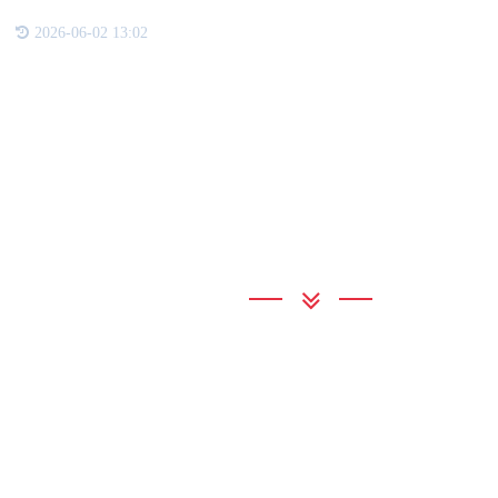
2026-06-02 13:02
联系我们
通宝TB222
地 址：广州市增城区新塘镇太平洋
联系电话：020-78965432