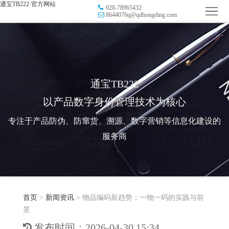
通宝TB222·官方网站
020-78965432
首
8644076q@qdhongding.com
页
品
牌
防
防
窜
RFID
通宝TB222
以产品数字身份管理技术为核心
伪
溯
电
专注于产品防伪、防窜货、溯源、数字营销等信息化建设的
源
子
数
服务商
标
字
智
签
营
慧
行
系
首页
>
新闻资讯
>
物品编码新趋势：一物一码的实践与前
销
智
业
关
景
统
能
应
于
新
发布时间：2026-04-30 15:34