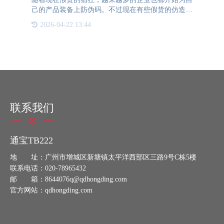
己的产品装备上防伪码。不过现在有些假货的仿造厂
家十分大胆，会把正品的防伪码转移到假货上，以此
2026-04-22 13:44
来以假乱真。这样的行为不仅给消费者带来的混淆，
也让正品厂家十分
联系我们
通宝TB222
地 址：广州市增城区新塘镇太平洋西部区三路9号C栋5楼
联系电话：020-78965432
邮 箱：8644076q@qdhongding.com
官方网站：qdhongding.com