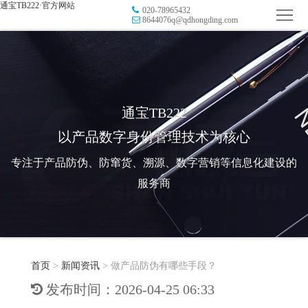
通宝TB222·官方网站
020-78965432
首
8644076q@qdhongding.com
页
品
牌
防
防
窜
RFID
通宝TB222
以产品数字身份管理技术为核心
伪
溯
电
专注于产品防伪、防窜货、溯源、数字营销等信息化建设的
源
子
数
服务商
标
字
智
签
营
慧
行
系
首页
>
新闻资讯
>
做产品防伪有哪些手段？
销
智
业
关
发布时间：2026-04-25 06:33
统
能
应
于
新