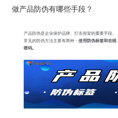
New
做产品防伪有哪些手段？
用
我
闻
日
们
资
文
讯
版
产品防伪是企业保护品牌、打击假冒的重要手段。
常见的防伪方法主要有两种：
使用防伪标签和在线
喷码。