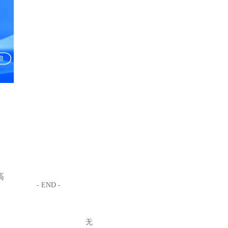
高
- END -
无