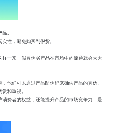
产品。
真实性，避免购买到假货。
这样一来，假冒伪劣产品在市场中的流通就会大大
道，他们可以通过产品防伪码来确认产品的真伪。
赞赏和重视。
护消费者的权益，还能提升产品的市场竞争力，是