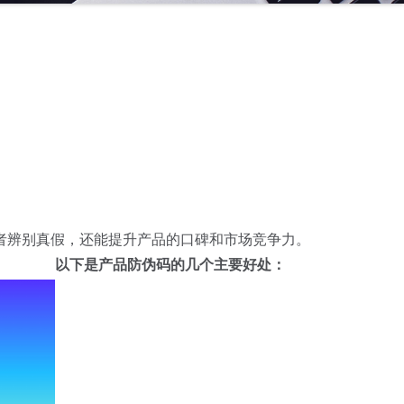
者辨别真假，还能提升产品的口碑和市场竞争力。
以下是产品防伪码的几个主要好处：