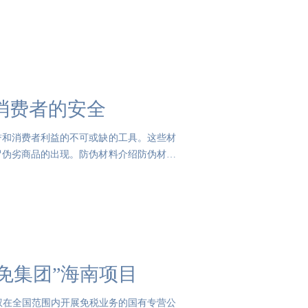
消费者的安全
誉和消费者利益的不可或缺的工具。这些材
冒伪劣商品的出现。防伪材料介绍防伪材料
中免集团”海南项目
授权在全国范围内开展免税业务的国有专营公