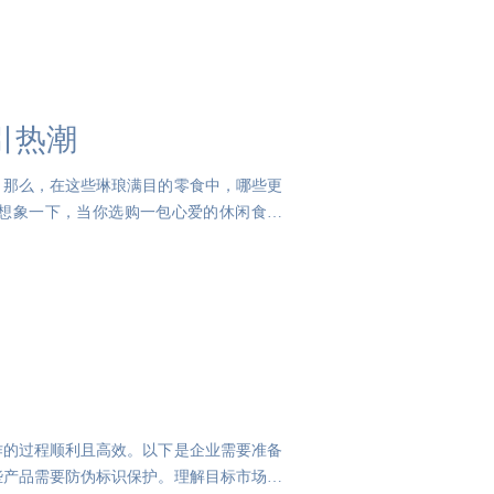
引热潮
。那么，在这些琳琅满目的零食中，哪些更
想象一下，当你选购一包心爱的休闲食品
作的过程顺利且高效。以下是企业需要准备
些产品需要防伪标识保护。理解目标市场的