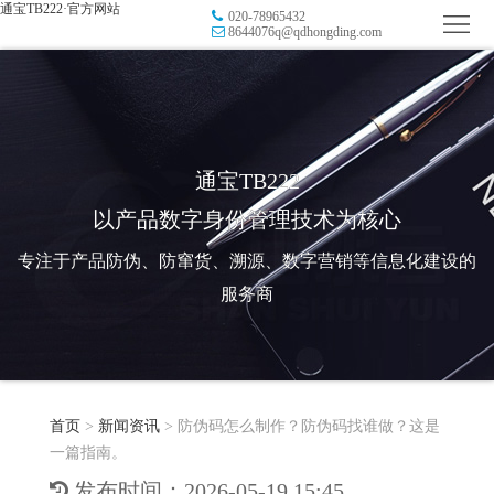
通宝TB222·官方网站
020-78965432
首
8644076q@qdhongding.com
页
品
牌
防
防
窜
RFID
通宝TB222
以产品数字身份管理技术为核心
伪
溯
电
专注于产品防伪、防窜货、溯源、数字营销等信息化建设的
源
子
数
服务商
标
字
智
签
营
慧
行
系
首页
>
新闻资讯
>
防伪码怎么制作？防伪码找谁做？这是
销
智
业
关
一篇指南。
统
能
应
于
新
发布时间：2026-05-19 15:45