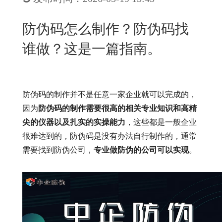
New
用
我
闻
日
防伪码怎么制作？防伪码找
们
资
文
谁做？这是一篇指南。
讯
版
防伪码的制作并不是任意一家企业就可以完成的，
因为
防伪码的制作需要很高的相关专业知识和高精
尖的仪器以及扎实的实操能力
，这些都是一般企业
很难达到的，防伪码是没有办法自行制作的，通常
需要找到防伪公司，
专业做防伪的公司可以实现
。