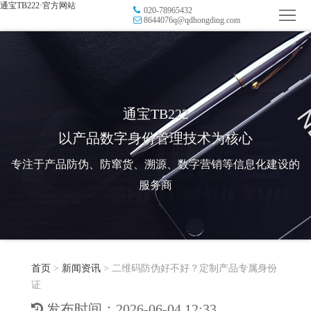
通宝TB222·官方网站
020-78965432
首
8644076q@qdhongding.com
页
品
牌
防
防
窜
RFID
通宝TB222
以产品数字身份管理技术为核心
伪
溯
电
专注于产品防伪、防窜货、溯源、数字营销等信息化建设的
源
子
数
服务商
标
字
智
签
营
慧
行
系
首页
>
新闻资讯
>
二维码防伪好不好？定制产品专属身份
销
智
业
关
证
统
能
应
于
新
发布时间：2026-06-04 12:33