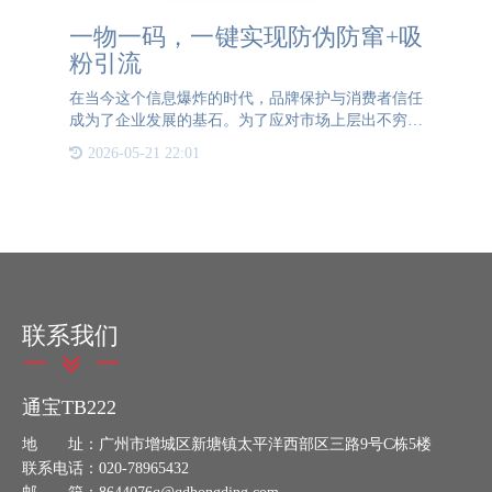
一物一码，一键实现防伪防窜+吸
粉引流
在当今这个信息爆炸的时代，品牌保护与消费者信任
成为了企业发展的基石。为了应对市场上层出不穷的
假冒伪劣产品和渠道窜货问题，企业纷纷探索高效、
2026-05-21 22:01
智能的解决方案。一物一码技术应运而生，它不仅能
够有效实现防伪防
联系我们
通宝TB222
地 址：广州市增城区新塘镇太平洋西部区三路9号C栋5楼
联系电话：020-78965432