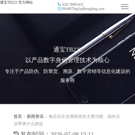
通宝TB222·官方网站
020-78965432
首
8644076q@qdhongding.com
页
品
牌
防
防
窜
RFID
通宝TB222
以产品数字身份管理技术为核心
伪
溯
电
专注于产品防伪、防窜货、溯源、数字营销等信息化建设的
源
子
数
服务商
标
字
智
签
营
慧
行
系
首页
>
新闻资讯
>
食品安全追溯系统的主要功能，能给企
销
智
业
关
业带来什么效益
统
能
应
于
新
发布时间：2026-07-08 15:11