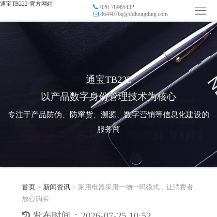
通宝TB222·官方网站
020-78965432
首
8644076q@qdhongding.com
页
品
牌
防
防
窜
RFID
通宝TB222
以产品数字身份管理技术为核心
伪
溯
电
专注于产品防伪、防窜货、溯源、数字营销等信息化建设的
源
子
数
服务商
标
字
智
签
营
慧
行
系
首页
>
新闻资讯
>
家用电器采用一物一码模式，让消费者
销
智
业
关
放心购买
统
能
应
于
新
发布时间：2026-07-25 10:52