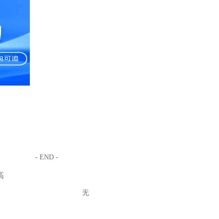
- END -
高
无