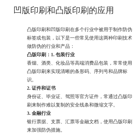
New
凹版印刷和凸版印刷的应用
用
我
闻
日
们
资
文
凸版印刷和凹版印刷在多个行业中被用于制作防伪
讯
版
标签或包装，以下是一些常见使用这两种印刷技术
做防伪的行业和产品：
凸版印刷：
1. 包装行业
香烟、酒类、化妆品等高端消费品包装，常常使用
凸版印刷来实现清晰的条形码、序列号和品牌标
识。
2. 证件和证书
身份证、毕业证、驾照等官方证件，常通过凸版印
刷来制作难以复制的安全线条和微缩文字。
3. 金融行业
银行票据、支票、汇票等金融文档，使用凸版印刷
来加强防伪措施。