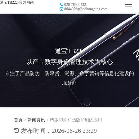
通宝TB222·官方网站
020-78965432
首
8644076q@qdhongding.com
页
品
牌
防
防
窜
RFID
通宝TB222
以产品数字身份管理技术为核心
伪
溯
电
专注于产品防伪、防窜货、溯源、数字营销等信息化建设的
源
子
数
服务商
标
字
智
签
营
慧
行
系
首页
>
新闻资讯
>
凹版印刷和凸版印刷的应用
销
智
业
关
发布时间：2026-06-26 23:29
统
能
应
于
新