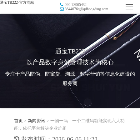
通宝TB222·官方网站
020-78965432
首
8644076q@qdhongding.com
页
品
牌
防
防
窜
RFID
通宝TB222
以产品数字身份管理技术为核心
伪
溯
电
专注于产品防伪、防窜货、溯源、数字营销等信息化建设的
源
子
数
服务商
标
字
智
签
营
慧
行
系
首页
>
新闻资讯
>
一物一码，一个二维码就能实现六大功
销
智
业
关
能，依托平台解决企业难题
统
能
应
于
新
发布时间：2026-06-06 11:22