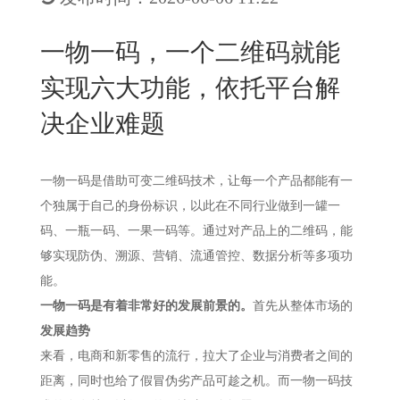
New
用
我
闻
日
一物一码，一个二维码就能
们
资
文
实现六大功能，依托平台解
讯
版
决企业难题
一物一码是借助可变二维码技术，让每一个产品都能有一
个独属于自己的身份标识，以此在不同行业做到一罐一
码、一瓶一码、一果一码等。通过对产品上的二维码，能
够实现防伪、溯源、营销、流通管控、数据分析等多项功
能。
一物一码是有着非常好的发展前景的。
首先从整体市场的
发展趋势
来看，电商和新零售的流行，拉大了企业与消费者之间的
距离，同时也给了假冒伪劣产品可趁之机。而一物一码技