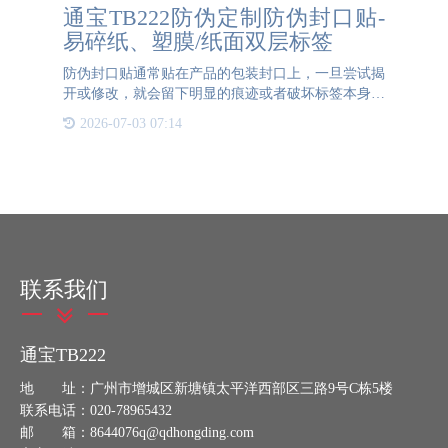
通宝TB222防伪定制防伪封口贴-
易碎纸、塑膜/纸面双层标签
防伪封口贴通常贴在产品的包装封口上，一旦尝试揭
开或修改，就会留下明显的痕迹或者破坏标签本身，
从而表明该产品可能已经被篡改或遭到过未经授权的
2026-07-03 07:14
干预。在封口进行防伪的原因是为了保护产品的完整
性、安全性和防止
联系我们
通宝TB222
地 址：广州市增城区新塘镇太平洋西部区三路9号C栋5楼
联系电话：020-78965432
邮 箱：8644076q@qdhongding.com