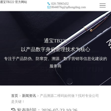
通宝TB222·官方网站
020-78965432
首
8644076q@qdhongding.com
页
品
牌
防
防
窜
RFID
通宝TB222
以产品数字身份管理技术为核心
伪
溯
电
专注于产品防伪、防窜货、溯源、数字营销等信息化建设的
源
子
数
服务商
标
字
智
签
营
慧
行
系
首页
>
新闻资讯
>
产品溯源二维码如何做？找对专业公司
销
智
业
关
是关键！
统
能
应
于
新
发布时间：2026-07-23 10:26