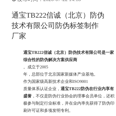
New
用
我
闻
日
通宝TB222信诚（北京）防伪
们
资
文
技术有限公司防伪标签制作
讯
版
厂家
通宝TB222
信诚（北京）防伪技术有限公司是一家
综合性的防伪解决方案供应商
。成立于
2005
年，总部位于北京国家新媒体产业基地。
作为国家级高新技术企业和
ISO9001
质量体系认证企业，
通宝TB222防伪在行业内享有
盛誉
，不仅是防伪行业协会的理事会员单位，还积
极参与制定行业标准，并在业内率先获得了防伪印
刷许可证和多项发明专利。