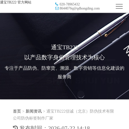
通宝TB222·官方网站
020-78965432
首
8644076q@qdhongding.com
页
品
牌
防
防
窜
RFID
通宝TB222
以产品数字身份管理技术为核心
伪
溯
电
专注于产品防伪、防窜货、溯源、数字营销等信息化建设的
源
子
数
服务商
标
字
智
签
营
慧
行
系
首页
>
新闻资讯
>
通宝TB222信诚（北京）防伪技术有限
销
智
业
关
公司防伪标签制作厂家
统
能
应
于
新
发布时间：2026-07-22 14:18