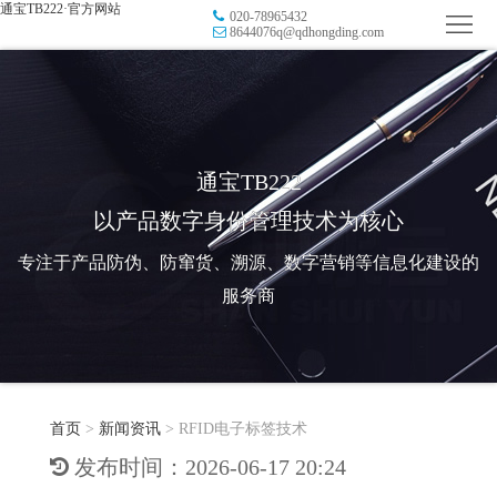
通宝TB222·官方网站
020-78965432
首
8644076q@qdhongding.com
页
品
牌
防
防
窜
RFID
通宝TB222
以产品数字身份管理技术为核心
伪
溯
电
专注于产品防伪、防窜货、溯源、数字营销等信息化建设的
源
子
数
服务商
标
字
智
签
营
慧
行
系
首页
>
新闻资讯
>
RFID电子标签技术
销
智
业
关
发布时间：2026-06-17 20:24
统
能
应
于
新