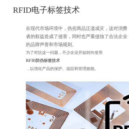
New
RFID电子标签技术
用
我
闻
日
们
资
文
在现代市场环境中，伪劣商品泛滥成灾，这对消费
讯
版
者的权益造成了侵害，同时也严重侵蚀了合法企业
的品牌声誉和市场规则。
为了对抗这一问题，不少企业开始转向使用
RFID防伪标签技术
，以强化产品的保护、追踪和管理效能。