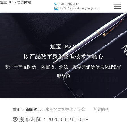
通宝TB222·官方网站
020-78965432
首
8644076q@qdhongding.com
页
品
牌
防
防
窜
RFID
通宝TB222
以产品数字身份管理技术为核心
伪
溯
电
专注于产品防伪、防窜货、溯源、数字营销等信息化建设的
源
子
数
服务商
标
字
智
签
营
慧
行
系
首页
>
新闻资讯
>
常用的防伪技术介绍③——荧光防伪
销
智
业
关
发布时间：2026-04-21 10:18
统
能
应
于
新