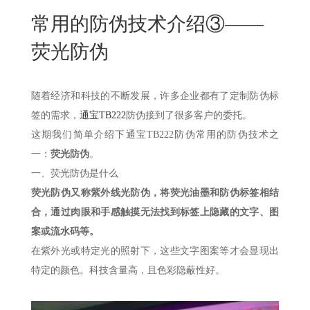
New
常用的防伪技术介绍③——
用
我
闻
日
荧光防伪
们
资
文
讯
版
随着经济和科技的不断发展，许多企业都有了定制防伪标
签的需求，
通宝TB222
防伪接到了很多客户的委托。
这期我们简单介绍下通宝TB222防伪常用的防伪技术之
一：
荧光防伪
。
一、
荧光防伪是什么
荧光防伪又称紫外线光防伪，将荧光油墨和防伪标签相结
合，通过肉眼和手感触摸无法找到标签上隐藏的文字、图
案或流水码等。
在紫外光或特定光的照射下，这些文字图案等才会显现出
特定的颜色。科技含量高，且色彩隐蔽性好。