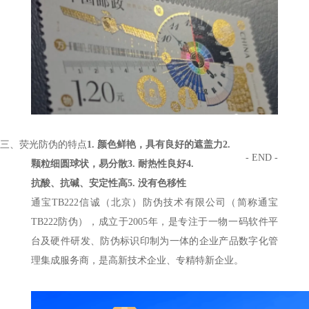
三、
荧光防伪的特点
1.
颜色鲜艳，具有良好的遮盖力
2.
- END -
颗粒细圆球状，易分散
3.
耐热性良好
4.
抗酸、抗碱、安定性高
5.
没有色移性
通宝TB222信诚（北京）防伪技术有限公司（简称通宝
TB222防伪），成立于2005年，是专注于一物一码软件平
台及硬件研发、防伪标识印制为一体的企业产品数字化管
理集成服务商，是高新技术企业、专精特新企业。