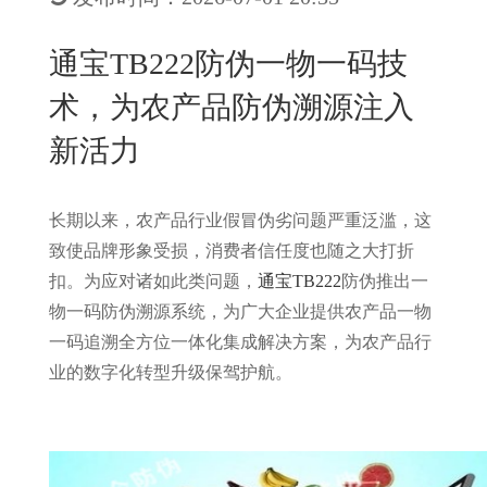
New
用
我
闻
日
通宝TB222防伪一物一码技
们
资
文
术，为农产品防伪溯源注入
讯
版
新活力
长期以来，农产品行业假冒伪劣问题严重泛滥，这
致使品牌形象受损，消费者信任度也随之大打折
扣。为应对诸如此类问题，
通宝TB222
防伪推出一
物一码防伪溯源系统，为广大企业提供农产品一物
一码追溯全方位一体化集成解决方案，为农产品行
业的数字化转型升级保驾护航。