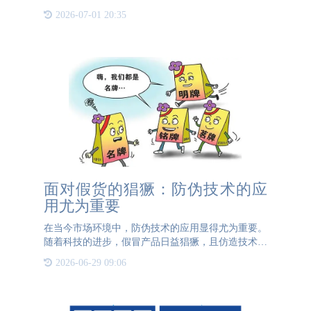
应对诸如此类问题，通宝TB222防伪推出一物一码防
2026-07-01 20:35
伪溯源系统，为广大企业提供农产品一物一码追溯全
方位一体化集成解
面对假货的猖獗：防伪技术的应
用尤为重要
在当今市场环境中，防伪技术的应用显得尤为重要。
随着科技的进步，假冒产品日益猖獗，且仿造技术愈
发精湛，从外包装到产品细节，乃至内容，都能达到
2026-06-29 09:06
以假乱真的程度。然而，假货本质上是对正品创意和
客源的窃取，它们