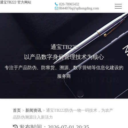
通宝TB222·官方网站
020-78965432
首
8644076q@qdhongding.com
页
品
牌
防
防
窜
RFID
通宝TB222
以产品数字身份管理技术为核心
伪
溯
电
专注于产品防伪、防窜货、溯源、数字营销等信息化建设的
源
子
数
服务商
标
字
智
签
营
慧
行
系
首页
>
新闻资讯
>
通宝TB222防伪一物一码技术，为农产
销
智
业
关
品防伪溯源注入新活力
统
能
应
于
新
发布时间：2026-07-01 20:35