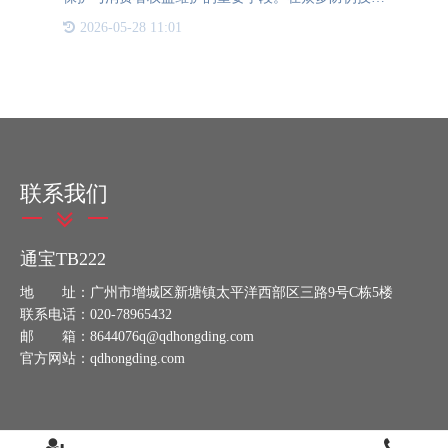
中，易碎纸作为一种独特的防伪标签材质，凭借其难
2026-05-28 11:01
以复制和易损的特性，在防伪领域发挥着举足轻重的
作用。 易碎纸，
联系我们
通宝TB222
地 址：广州市增城区新塘镇太平洋西部区三路9号C栋5楼
联系电话：020-78965432
邮 箱：8644076q@qdhongding.com
官方网站：qdhongding.com