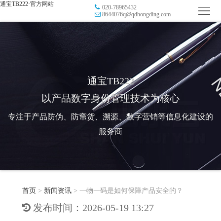
通宝TB222·官方网站
020-78965432
首
8644076q@qdhongding.com
页
品
牌
防
防
窜
RFID
通宝TB222
以产品数字身份管理技术为核心
伪
溯
电
专注于产品防伪、防窜货、溯源、数字营销等信息化建设的
源
子
数
服务商
标
字
智
签
营
慧
行
系
首页
>
新闻资讯
>
一物一码是如何保障产品安全的？
销
智
业
关
发布时间：2026-05-19 13:27
统
能
应
于
新