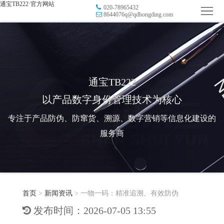
通宝TB222·官方网站
020-78965432
首
8644076q@qdhongding.com
页
品
牌
防
防
窜
RFID
通宝TB222
以产品数字身份管理技术为核心
伪
溯
电
专注于产品防伪、防窜货、溯源、数字营销等信息化建设的
源
子
数
服务商
标
字
智
签
营
慧
行
系
首页
>
新闻资讯
>
一物一码：精准追溯、有效防伪
销
智
业
关
发布时间：2026-07-05 13:55
统
能
应
于
新