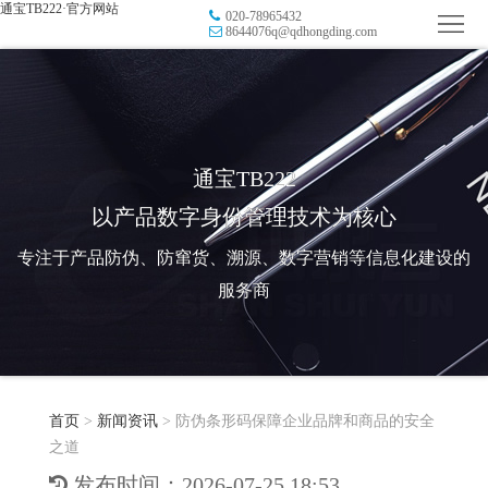
通宝TB222·官方网站
020-78965432
首
8644076q@qdhongding.com
页
品
牌
防
防
窜
RFID
通宝TB222
以产品数字身份管理技术为核心
伪
溯
电
专注于产品防伪、防窜货、溯源、数字营销等信息化建设的
源
子
数
服务商
标
字
智
签
营
慧
行
系
首页
>
新闻资讯
>
防伪条形码保障企业品牌和商品的安全
销
智
业
关
之道
统
能
应
于
新
发布时间：2026-07-25 18:53