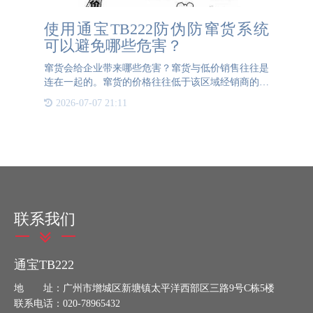
使用通宝TB222防伪防窜货系统
可以避免哪些危害？
窜货会给企业带来哪些危害？窜货与低价销售往往是
连在一起的。窜货的价格往往低于该区域经销商的正
常销售价格，从而导致该地区的市场价格混乱，经销
2026-07-07 21:11
商的正常销售受到严重打击，为维护其自身的销售网
络，经销商不得不
联系我们
通宝TB222
地 址：广州市增城区新塘镇太平洋西部区三路9号C栋5楼
联系电话：020-78965432