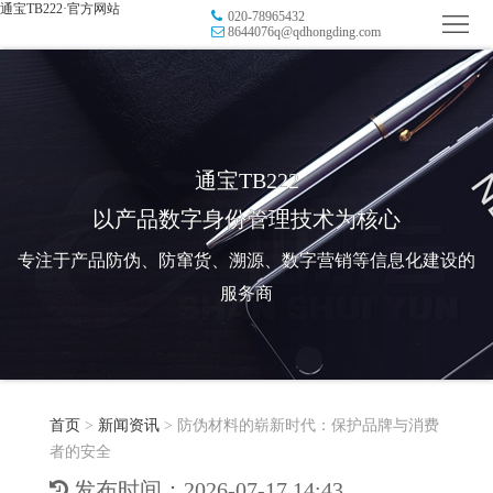
通宝TB222·官方网站
020-78965432
首
8644076q@qdhongding.com
页
品
牌
防
防
窜
RFID
通宝TB222
以产品数字身份管理技术为核心
伪
溯
电
专注于产品防伪、防窜货、溯源、数字营销等信息化建设的
源
子
数
服务商
标
字
智
签
营
慧
行
系
首页
>
新闻资讯
>
防伪材料的崭新时代：保护品牌与消费
销
智
业
关
者的安全
统
能
应
于
新
发布时间：2026-07-17 14:43