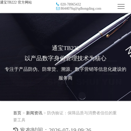
通宝TB222·官方网站
020-78965432
首
8644076q@qdhongding.com
页
品
牌
防
防
窜
RFID
通宝TB222
以产品数字身份管理技术为核心
伪
溯
电
专注于产品防伪、防窜货、溯源、数字营销等信息化建设的
源
子
数
服务商
标
字
智
签
营
慧
行
系
首页
>
新闻资讯
>
防伪验证：保障品质与消费者信任的重
销
智
业
关
要工具
统
能
应
于
新
发布时间：2026-07-19 09:26