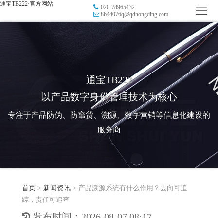
通宝TB222·官方网站
020-78965432
首
8644076q@qdhongding.com
页
品
牌
防
防
窜
RFID
通宝TB222
以产品数字身份管理技术为核心
伪
溯
电
专注于产品防伪、防窜货、溯源、数字营销等信息化建设的
源
子
数
服务商
标
字
智
签
营
慧
行
系
首页
>
新闻资讯
>
产品溯源系统有什么作用？去向可追
销
智
业
关
踪，责任可追查
统
能
应
于
新
发布时间：2026-08-07 08:17