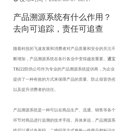
New
用
我
闻
日
产品溯源系统有什么作用？
们
资
文
去向可追踪，责任可追查
讯
版
随着科技的飞速发展和消费者对产品质量和安全的关注不
断增加，产品溯源系统在各行各业中变得越发重要。
通宝
TB222
防伪公司作为专业的产品溯源系统提供商，为企业
提供了一种有效的方式来保障产品的质量、防止假冒伪劣
以及提升消费者的信任。
产品溯源系统是一种可以在商品生产、流通、销售等各个
环节对商品进行追溯的技术手段。具体来说，产品溯源系
统可以通过条形码、二维码等方式将每一件商品都标识出