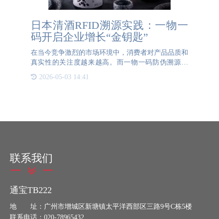
日本清酒RFID溯源实践：一物一
码开启企业增长“金钥匙”
在当今竞争激烈的市场环境中，消费者对产品品质和
真实性的关注度越来越高。而一物一码防伪溯源技
术，正成为企业赢得消费者信任、提升品牌价值、推
2026-05-03 14:41
动销售增长的“金钥匙”。以日本清酒行业为例，它凭
借一物一码技术中
联系我们
通宝TB222
地 址：广州市增城区新塘镇太平洋西部区三路9号C栋5楼
联系电话：020-78965432