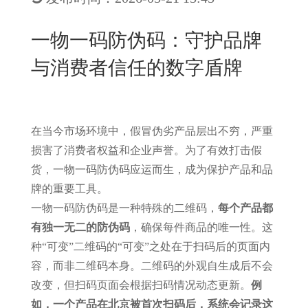
New
用
我
闻
日
一物一码防伪码：守护品牌
们
资
文
与消费者信任的数字盾牌
讯
版
在当今市场环境中，假冒伪劣产品层出不穷，严重
损害了消费者权益和企业声誉。为了有效打击假
货，一物一码防伪码应运而生，成为保护产品和品
牌的重要工具。
一物一码防伪码是一种特殊的二维码，
每个产品都
有独一无二的防伪码
，确保每件商品的唯一性。这
种“可变”二维码的“可变”之处在于扫码后的页面内
容，而非二维码本身。二维码的外观自生成后不会
改变，但扫码页面会根据扫码情况动态更新。
例
如，一个产品在北京被首次扫码后，系统会记录这