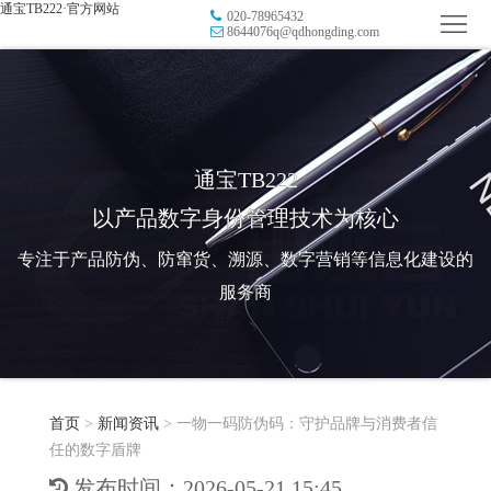
通宝TB222·官方网站
020-78965432
首
8644076q@qdhongding.com
页
品
牌
防
防
窜
RFID
通宝TB222
以产品数字身份管理技术为核心
伪
溯
电
专注于产品防伪、防窜货、溯源、数字营销等信息化建设的
源
子
数
服务商
标
字
智
签
营
慧
行
系
首页
>
新闻资讯
>
一物一码防伪码：守护品牌与消费者信
销
智
业
关
任的数字盾牌
统
能
应
于
新
发布时间：2026-05-21 15:45