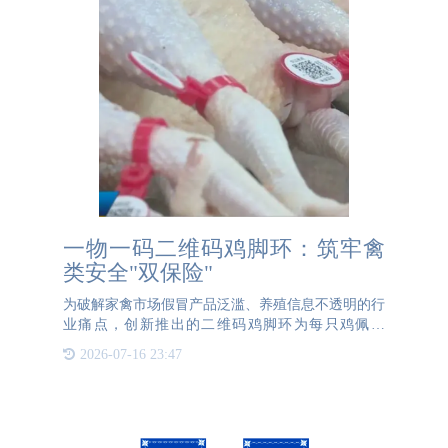
一物一码二维码鸡脚环：筑牢禽
类安全"双保险"
为破解家禽市场假冒产品泛滥、养殖信息不透明的行
业痛点，创新推出的二维码鸡脚环为每只鸡佩戴
上"数字身份证"。通过激光蚀刻技术将唯一标识码永
2026-07-16 23:47
久镌刻于耐磨材质脚环，消费者扫码即可获取"双保
险"信息：其一，品