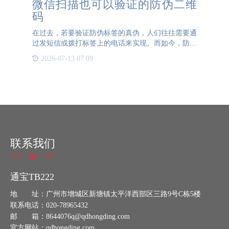
微信扫描也可以验证的防伪二维
码
在过去，若要验证防伪标签的真伪，人们往往需要通
过发短信或拨打标签上的电话来实现。而如今，防伪
标签上普遍带有二维码，只需使用常用的微信扫一扫
2026-07-13 07:09
功能，就能轻松完成验证。这种借助现代科技的防伪
验证方式，既便捷
联系我们
通宝TB222
地 址：广州市增城区新塘镇太平洋西部区三路9号C栋5楼
联系电话：020-78965432
邮 箱：8644076q@qdhongding.com
官方网站：qdhongding.com