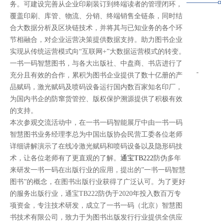
务。可建设完善从企业印刷装订到终端读者的管理闭环，
覆盖印刷、库管、物流、分销、终端销售全链条，同时结
合大数据分析及区块链技术，并将其与已知业务的各个环
节相融合，对企业运营决策提供数据支持。助力图书企业
实现从传统运营模式向“互联网+”大数据运营模式的转变。
一书一码智慧图书，与各大出版社、中盘商、书店进行了
-
充分且有效的合作，累积为图书企业提供了数十亿册的产
品赋码，激光赋码及喷码设备运行国内数百家知名印厂，
为国内书企的防窜货管控、版权保护溯源提供了积极有效
的支持。
本次参观交流活动中，在一书一码智能展厅中由一书一码
智慧图书业务经理李总为中国出版协会民营工委各位老师
详细讲解演示了在线冷激光赋码和喷码设备以及隐形码技
术，让各位老师有了更直观的了解。
通宝TB222
防伪多年
来研发一书一码在出版行业的应用，提出的”一书一码智慧
图书”的概念，在图书出版行业获得了广泛认可。为了更好
的服务出版行业，通宝TB222防伪于2020年投入数百万专
项资金，专注技术研发，成立了一书一码（北京）智慧图
书技术有限公司，致力于为图书出版发行行业提供全供应