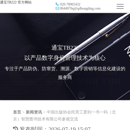
通宝TB222·官方网站
020-78965432
首
8644076q@qdhongding.com
页
品
牌
防
防
窜
RFID
通宝TB222
以产品数字身份管理技术为核心
伪
溯
电
专注于产品防伪、防窜货、溯源、数字营销等信息化建设的
源
子
数
服务商
标
字
智
签
营
慧
行
系
首页
>
新闻资讯
>
中国出版协会民营工委到一书一码（北
销
智
业
关
京）智慧图书技术有限公司参观交流
统
能
应
于
新
发布时间：2026-07-19 15:07