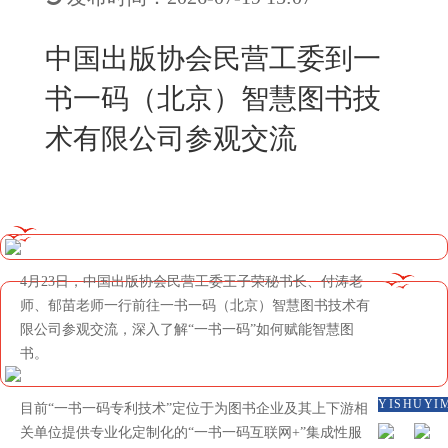
New
用
我
闻
日
中国出版协会民营工委到一
们
资
文
书一码（北京）智慧图书技
讯
版
术有限公司参观交流
4月23日，中国出版协会民营工委王子荣秘书长、付涛老
师、郁苗老师一行前往一书一码（北京）智慧图书技术有
限公司参观交流，深入了解“一书一码”如何赋能智慧图
书。
YISHUYI
目前“一书一码专利技术”定位于为图书企业及其上下游相
关单位提供专业化定制化的“一书一码互联网+”集成性服