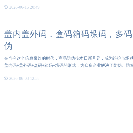
2026-06-16 20:49
盖内盖外码，盒码箱码垛码，多码
伪
在当今这个信息爆炸的时代，商品防伪技术日新月异，成为维护市场
盖内码+盖外码+盒码+箱码+垛码的形式，为众多企业解决了防伪、防
2026-06-03 12:58