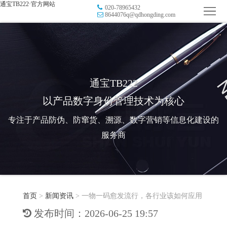
通宝TB222·官方网站
020-78965432
首
8644076q@qdhongding.com
页
品
牌
防
防
窜
RFID
通宝TB222
以产品数字身份管理技术为核心
伪
溯
电
专注于产品防伪、防窜货、溯源、数字营销等信息化建设的
源
子
数
服务商
标
字
智
签
营
慧
行
系
首页
>
新闻资讯
>
一物一码愈发流行，各行业该如何应用
销
智
业
关
发布时间：2026-06-25 19:57
统
能
应
于
新